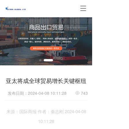
T
o
g
g
l
e
n
a
v
i
g
a
t
亚太将成全球贸易增长关键枢纽
i
o
发布日期：2024-04-08 10:11:28
743
n
来源：国际商报 作者：秦志刚 2024-04-08
10:11:28