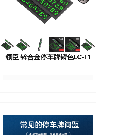
领臣 锌合金停车牌锖色LC-T1